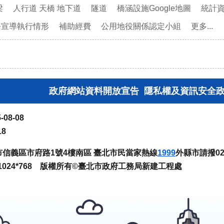
梁
人行道 天橋 地下道
隧道
橋涵設施Google地圖
統計
務宣導執行情形
補助經費
公用地役關係認定小組
更多...
政府網站資料開放宣告
隱私權及資訊安全
-08-08
18
臺北市信義區市府路1號4樓南區 臺北市民當家熱線
1999
外縣市請撥02-
024*768 版權所有©臺北市政府工務局新建工程處