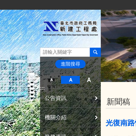
:::
跳到主要內容區塊
進階搜尋
:::
:::
公告資訊
新聞稿
機關介紹
光復南路