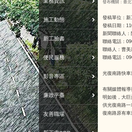
業務資訊
發布機關：臺北
發稿單位：新
施工動態
發稿日期：11
新聞聯絡人：
新工臉書
聯絡電話：0963
聯絡人：曹美
便民服務
聯絡電話：0963
光復南路快車
影音專區
有關媒體報導
廉政平臺
明如後，大巨
供光復南路一
復南路原有車
友善職場