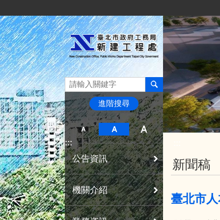
:::
跳到主要內容區塊
進階搜尋
:::
:::
公告資訊
新聞稿
機關介紹
臺北市人