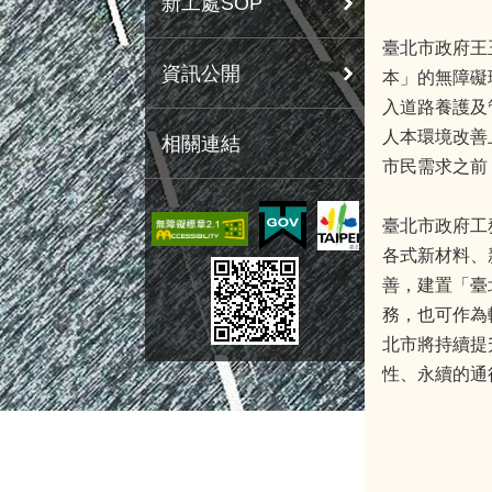
新工處SOP
臺北市政府王
資訊公開
本」的無障礙
入道路養護及
人本環境改善
相關連結
市民需求之前
臺北市政府工
各式新材料、
善，建置「臺
務，也可作為
北市將持續提
性、永續的通