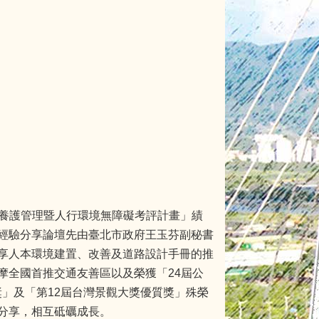
道路養護管理暨人行環境無障礙考評計畫」績
經驗分享論壇先由臺北市政府王玉芬副秘書
享人本環境建置、改善及道路設計手冊的推
摩全國首推交通友善區以及榮獲「24屆公
獎」及「第12屆台灣景觀大獎優質獎」殊榮
分享，相互砥礪成長。