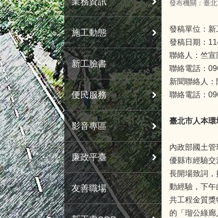
業務資訊
發布機關：臺北
發稿單位：新
施工動態
發稿日期：11
聯絡人：竺宣
新工臉書
聯絡電話：0963
新聞聯絡人：
便民服務
聯絡電話：0963
臺北市人本環
影音專區
內政部國土管
廉政平臺
優縣市經驗交
長開場致詞，
動經驗，下午
友善職場
共工程金質獎
的「瑠公綠廊