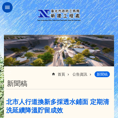
跳到主要內容區塊
:::
首頁
公告資訊
新聞稿
新聞稿
北市人行道換新多採透水鋪面 定期清
洗延續降溫貯留成效