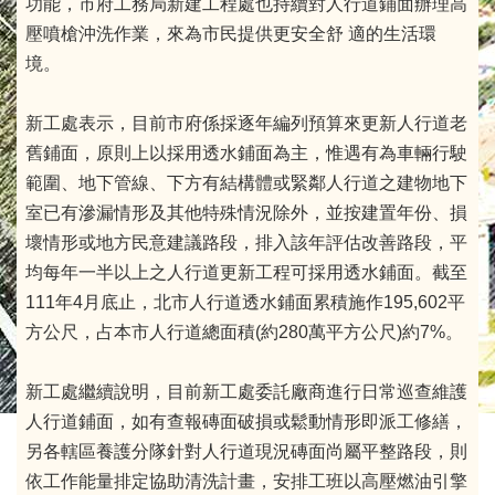
功能，市府工務局新建工程處也持續對人行道鋪面辦理高
壓噴槍沖洗作業，來為市民提供更安全舒 適的生活環
境。
新工處表示，目前市府係採逐年編列預算來更新人行道老
舊鋪面，原則上以採用透水鋪面為主，惟遇有為車輛行駛
範圍、地下管線、下方有結構體或緊鄰人行道之建物地下
室已有滲漏情形及其他特殊情況除外，並按建置年份、損
壞情形或地方民意建議路段，排入該年評估改善路段，平
均每年一半以上之人行道更新工程可採用透水鋪面。截至
111年4月底止，北市人行道透水鋪面累積施作195,602平
方公尺，占本市人行道總面積(約280萬平方公尺)約7%。
新工處繼續說明，目前新工處委託廠商進行日常巡查維護
人行道鋪面，如有查報磚面破損或鬆動情形即派工修繕，
另各轄區養護分隊針對人行道現況磚面尚屬平整路段，則
依工作能量排定協助清洗計畫，安排工班以高壓燃油引擎