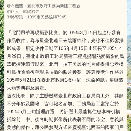
發布機關：臺北市政府工務局新建工程處
聯絡人：歐陽君強
聯絡資訊：1999市民熱線轉7945
「北門風華再現攝影比賽」於105年3月15日起進行參賽
作品收件，為考量臺北連日來陰雨綿綿，光線不佳影響攝
影成果，原定收件日期至105年4月15日止延長至105年4
月29日，臺北市政府工務局新建工程處提醒熱愛攝影的民
眾把握連續假期來「北門」拍下美麗的照片或提供忠孝橋
引橋拆除前後至現場拍攝的照片參賽，評選獲獎佳作將於
105年5月21日在臺北市政府1樓中庭「沈葆楨廳」舉辦盛
大頒獎典禮及展覽。
這次比賽，除了主辦機關臺北市政府工務局員工外，其餘
不分年齡及國籍，皆可報名參加。工務局新工處預定於
105年5月上旬辦理評選，將評選出最能抓住忠孝橋引橋
拆除前、中、後各時期影像所代表著不同的時空、意義與
美感的傑作，藉公民參與方式來慶祝臺北西區的國家門戶