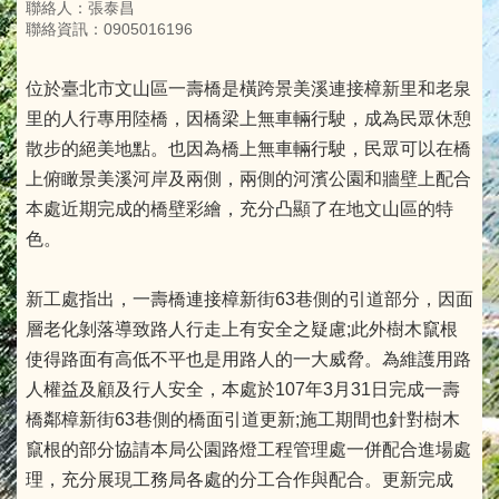
聯絡人：張泰昌
聯絡資訊：0905016196
位於臺北市文山區一壽橋是橫跨景美溪連接樟新里和老泉
里的人行專用陸橋，因橋梁上無車輛行駛，成為民眾休憩
散步的絕美地點。也因為橋上無車輛行駛，民眾可以在橋
上俯瞰景美溪河岸及兩側，兩側的河濱公園和牆壁上配合
本處近期完成的橋壁彩繪，充分凸顯了在地文山區的特
色。
新工處指出，一壽橋連接樟新街63巷側的引道部分，因面
層老化剝落導致路人行走上有安全之疑慮;此外樹木竄根
使得路面有高低不平也是用路人的一大威脅。為維護用路
人權益及顧及行人安全，本處於107年3月31日完成一壽
橋鄰樟新街63巷側的橋面引道更新;施工期間也針對樹木
竄根的部分協請本局公園路燈工程管理處一併配合進場處
理，充分展現工務局各處的分工合作與配合。更新完成