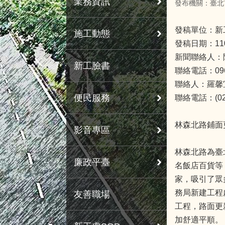
業務資訊
發布機關：臺北
發稿單位：新
施工動態
發稿日期：11
新聞聯絡人：
新工臉書
聯絡電話：0963
聯絡人：羅馨
便民服務
聯絡電話：(02)
林森北路鋪面
影音專區
林森北路為臺
廉政平臺
名飯店百貨等
家，吸引了眾
務局新建工程
友善職場
工程，路面更
加舒適平順。