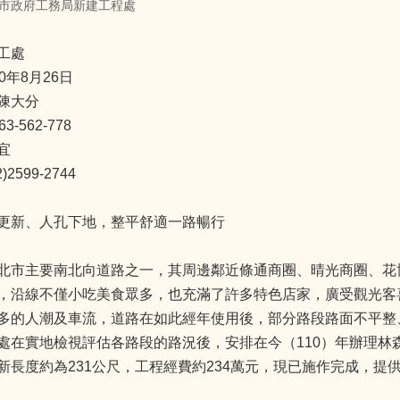
市政府工務局新建工程處
工處
0年8月26日
陳大分
-562-778
宜
2599-2744
更新、人孔下地，整平舒適一路暢行
北市主要南北向道路之一，其周邊鄰近條通商圈、晴光商圈、花
，沿線不僅小吃美食眾多，也充滿了許多特色店家，廣受觀光客
多的人潮及車流，道路在如此經年使用後，部分路段路面不平整
處在實地檢視評估各路段的路況後，安排在今（110）年辦理林森
新長度約為231公尺，工程經費約234萬元，現已施作完成，