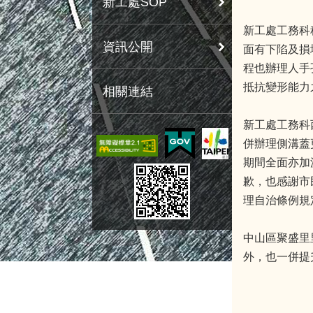
新工處SOP
新工處工務科
資訊公開
面有下陷及損
程也辦理人手
抵抗變形能力
相關連結
新工處工務科
併辦理側溝蓋
期間全面亦加
歉，也感謝市
理自治條例規
中山區聚盛里
外，也一併提