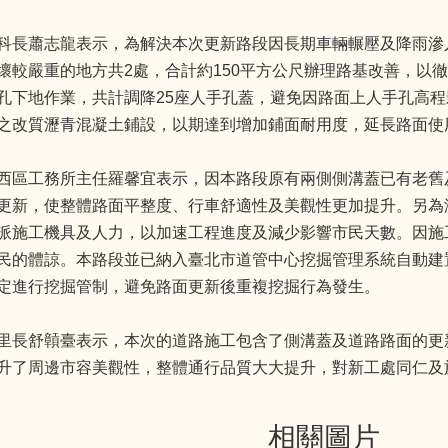
科長蕭志龍表示，為解決本次更新路段因長期車輛輾壓及降雨滲
壞較嚴重的地方共2處，合計約150平方公尺辦理路基改善，以
孔下地作業，共計調降25座人手孔蓋，避免因路面上人手孔高
之改質瀝青混凝土鋪設，以期達到增加鋪面耐用度，延長路面使
西區工務所主任羅馨宜表示，因本路段原有兩側側溝蓋已有老舊
更新，使整體路面平整度、行車舒適性及美觀性更加提升。另為
派施工機具及人力，以加速工程進度及減少影響市民天數。因施
民的體諒。本路段並已納入臺北市道管中心挖掘管理系統自動建
定進行挖掘管制，避免路面更新後重複挖掘行為發生。
里長舒贑臺表示，本次的道路施工包含了側溝蓋及道路路面的更
升了周邊市容美觀性，整體通行品質大大提升，對新工處同仁及
相關圖片