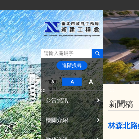
:::
跳到主要內容區塊
進階搜尋
:::
:::
公告資訊
新聞稿
機關介紹
林森北路