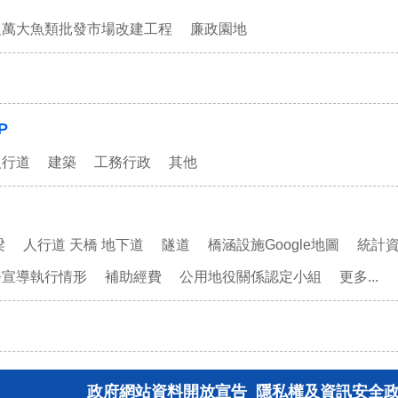
及萬大魚類批發市場改建工程
廉政園地
P
人行道
建築
工務行政
其他
梁
人行道 天橋 地下道
隧道
橋涵設施Google地圖
統計
務宣導執行情形
補助經費
公用地役關係認定小組
更多...
政府網站資料開放宣告
隱私權及資訊安全