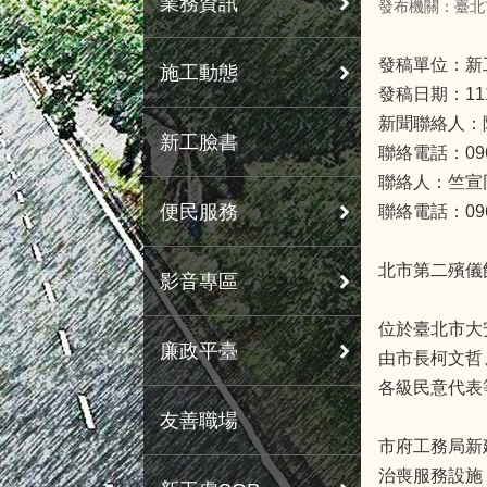
業務資訊
發布機關：臺北
發稿單位：新
施工動態
發稿日期：11
新聞聯絡人：
新工臉書
聯絡電話：0963
聯絡人：竺宣
便民服務
聯絡電話：0963
北市第二殯儀
影音專區
位於臺北市大安
廉政平臺
由市長柯文哲
各級民意代表
友善職場
市府工務局新
治喪服務設施