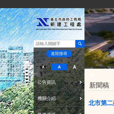
:::
跳到主要內容區塊
進階搜尋
:::
:::
公告資訊
新聞稿
機關介紹
北市第二