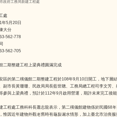
市政府工務局新建工程處
工處
1年5月20日
陳大分
-562-778
同
-562-705
館二期整建工程上梁典禮圓滿完成
區的第二殯儀館二期整建工程於108年9月10日開工，地下層結構於
、副市長黃珊珊、民政局局長藍世聰、工務局總工程司李文芳、
等參與上梁典禮，預計於112年9月啟用營運，期許未來完工後
建工程處工務科科長蕭志龍表示，第二殯儀館建物係於民國68
，惟因近年建物外觀老舊時有龜裂漏水情形，加上臺北市治喪服