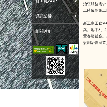
新工處SOP
治喪服務需求
二殯儀館第二
資訊公開
新工處工務科
築。地下3、
相關連結
置各級禮廳。
規劃治喪民眾