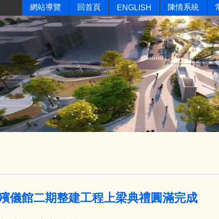
網站導覽
回首頁
陳情系統
ENGLISH
殯儀館二期整建工程上梁典禮圓滿完成