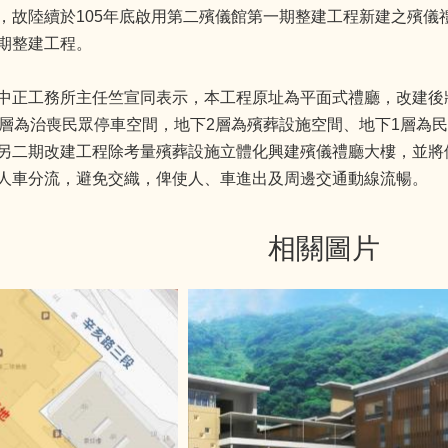
，故陸續於105年底啟用第二殯儀館第一期整建工程新建之殯儀禮
期整建工程。
中正工務所主任竺宣同表示，本工程原址為平面式禮廳，改建後
4層為治喪民眾停車空間，地下2層為殯葬設施空間、地下1層為
另二期改建工程除考量殯葬設施立體化興建殯儀禮廳大樓，並將
人車分流，避免交織，俾使人、車進出及周邊交通動線流暢。
相關圖片