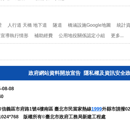
梁
人行道 天橋 地下道
隧道
橋涵設施Google地圖
統計
務宣導執行情形
補助經費
公用地役關係認定小組
更多...
政府網站資料開放宣告
隱私權及資訊安全
-08-08
40
臺北市信義區市府路1號4樓南區 臺北市民當家熱線
1999
外縣市請撥02-
024*768 版權所有©臺北市政府工務局新建工程處