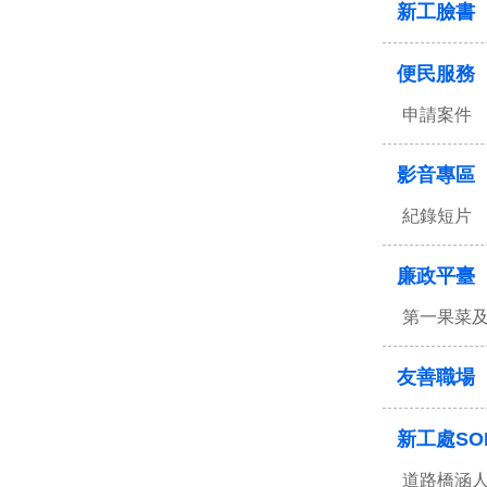
新工臉書
便民服務
申請案件
影音專區
紀錄短片
廉政平臺
第一果菜
友善職場
新工處SO
道路橋涵