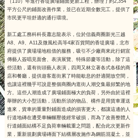
（110）年進行香堤廣場鋪面更新工程，辦理了約2,354
平方公尺的鋪面改善作業，並已在近期全數完工，提供了
市民更平坦舒適的通行環境。
新工處工務科科長蕭志龍表示，位於信義商圈新光三越
A8、A9、A11及微風松高等4家百貨間的香堤廣場，北市
府提供了廣場場地租借的服務，吸引不少廠商來此行銷宣
傳藝人簽唱見面會、表演展覽、特殊節慶等活動，除了這
些活動，還有街頭藝人表演，四周又林立著各式各樣的商
店和餐廳，提供遊客逛街累了時能歇息的舒適開放空間，
也讓這裡幾乎可說是整個商圈內逛街人潮交集最頻繁的地
方。這些人潮造成了廣場鋪面極大的負荷，另外由於這裡
舉辦的大小型活動，活動所須的物品、構件是用貨車運送
進來，貨車的重量對鋪面造成的損害更大，都讓這邊的人
行道地磚在遭受車輛輾壓後經常破損，而為了改善整體人
行道鋪面結構不足負荷車輛載重之問題，配合此次更新作
業，重新規劃廣場磚面下結構層改施作為鋼筋混凝土，並