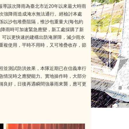
報導該次降雨為臺北市近20年以來最大時雨
因該次強降雨造成淹水無法通行。經檢討本處
係以沙包堆疊阻隔，惟沙包重量大(每包約
強降雨時可加速緊急應變，新工處採購了新
，可以更快速的建構出防淹屏障，減少雨水
重複使用，平時不用時，又可堆疊收存，節
程並測試防洪效果，本隊近期已在信義車行
急情況時之應變能力。實地操作時，大部分
稱良好，日後再遇瞬間強暴雨來襲，應可更