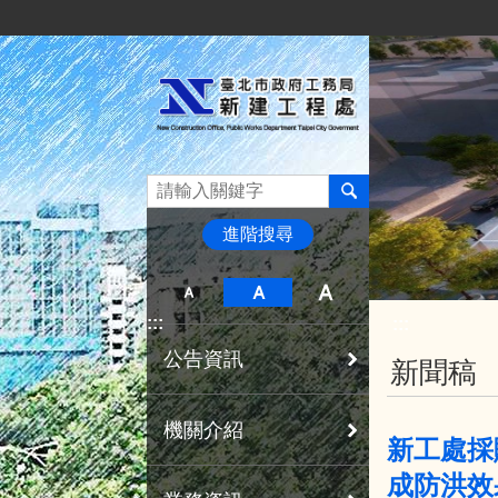
:::
跳到主要內容區塊
進階搜尋
:::
:::
公告資訊
新聞稿
機關介紹
新工處採
成防洪效