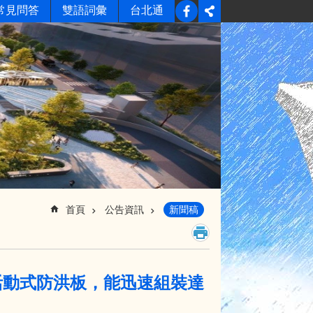
常見問答
雙語詞彙
台北通
首頁
公告資訊
新聞稿
活動式防洪板，能迅速組裝達