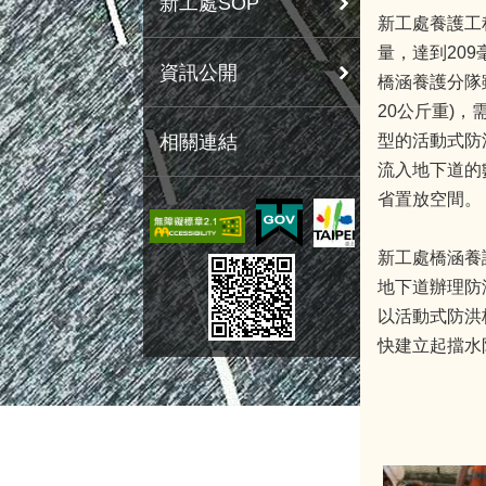
新工處SOP
新工處養護工
量，達到20
資訊公開
橋涵養護分隊
20公斤重)
相關連結
型的活動式防
流入地下道的
省置放空間。
新工處橋涵養
地下道辦理防
以活動式防洪
快建立起擋水