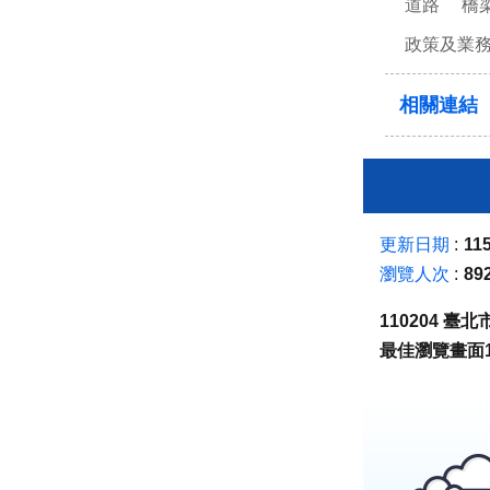
道路
橋
政策及業
相關連結
更新日期
115
瀏覽人次
89
110204 
最佳瀏覽畫面1