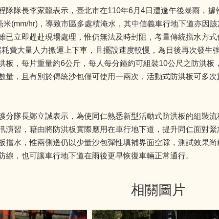
程隊隊長李家龍表示，臺北市在110年6月4日遭逢午後暴雨，據
9毫米(mm/hr)，導致市區多處積淹水，其中信義車行地下道亦
雖已立即趕赴現場處理，惟仍無法及時封阻，考量傳統擋水方式
，需耗費大量人力搬運上下車，且擺設速度較慢，為日後再次發生
洪板，每片重量約6公斤，每人每分鐘約可組裝10公尺之防洪板
數量，且有別於傳統沙包僅可使用一兩次，活動式防洪板可多次
護分隊長鄭立誠表示，為使同仁熟悉新型活動式防洪板的組裝流
汛演習，藉由將防洪板實際應用在車行地下道，提升同仁面對緊
板擋水，惟兩側邊仍以少量沙包彈性填補界面空隙，測試效果尚
防線，也可讓車行地下道在雨後更早恢復車輛正常通行。
相關圖片