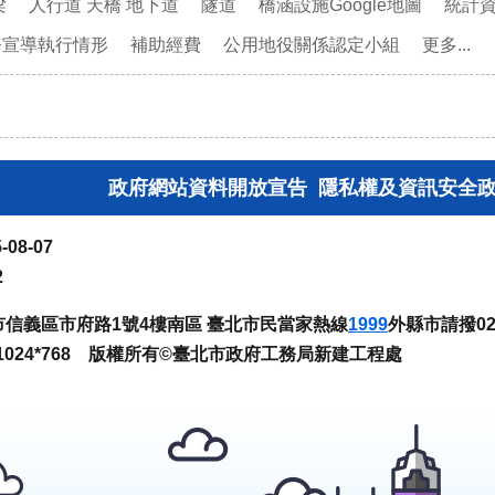
梁
人行道 天橋 地下道
隧道
橋涵設施Google地圖
統計
務宣導執行情形
補助經費
公用地役關係認定小組
更多...
政府網站資料開放宣告
隱私權及資訊安全
-08-07
2
臺北市信義區市府路1號4樓南區 臺北市民當家熱線
1999
外縣市請撥02-
024*768 版權所有©臺北市政府工務局新建工程處