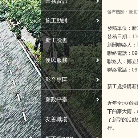
業務資訊
發布機關：臺北
施工動態
發稿單位：新
發稿日期：11
新工臉書
新聞聯絡人：
聯絡電話：0963
便民服務
聯絡人：鄭立
聯絡電話：0978
影音專區
新工處採購新
廉政平臺
近年全球極端
下的豪大雨，
友善職場
了新型的活動
行。