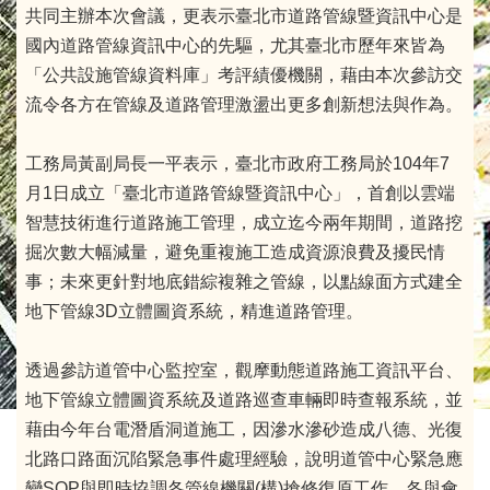
共同主辦本次會議，更表示臺北市道路管線暨資訊中心是
國內道路管線資訊中心的先驅，尤其臺北市歷年來皆為
「公共設施管線資料庫」考評績優機關，藉由本次參訪交
流令各方在管線及道路管理激盪出更多創新想法與作為。
工務局黃副局長一平表示，臺北市政府工務局於104年7
月1日成立「臺北市道路管線暨資訊中心」，首創以雲端
智慧技術進行道路施工管理，成立迄今兩年期間，道路挖
掘次數大幅減量，避免重複施工造成資源浪費及擾民情
事；未來更針對地底錯綜複雜之管線，以點線面方式建全
地下管線3D立體圖資系統，精進道路管理。
透過參訪道管中心監控室，觀摩動態道路施工資訊平台、
地下管線立體圖資系統及道路巡查車輛即時查報系統，並
藉由今年台電潛盾洞道施工，因滲水滲砂造成八德、光復
北路口路面沉陷緊急事件處理經驗，說明道管中心緊急應
變SOP與即時協調各管線機關(構)搶修復原工作。各與會