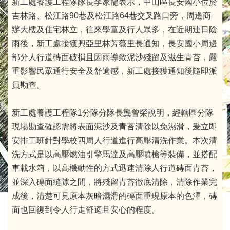
新工處養護工程隊隊長李家龍表示，中山區長安國小位於
吉林路、松江路90巷及松江路64巷交叉路口旁，周邊商
辦大樓及住宅林立，往來學童及行人眾多，在近期連日陰
雨後，新工處接獲興亞里林芳薇里長通知，長安國小周邊
部分人行道磚面破損且因雨導致泥沙殘留及滋生青苔，嚴
重影響民眾通行安全及舒適感，新工處接獲通知後隨即派
員勘查。
新工處養護工程隊1分隊分隊長龔曾榮說明，經轄區分隊
現場勘查確認需將表面泥沙及青苔清除以免濕滑，爰立即
安排工班針對學校四周人行道進行高壓清洗作業。本次清
洗方式是以高壓燃油引擎馬達及高壓噴槍等裝備，並搭配
車載水箱，以高機動性的方式迅速清除人行道磚面青苔，
並深入磚面縫隙之間，將殘留青苔徹底清除，清除作業完
成後，清楚可見原本灰暗濕滑的磚面重現原本的色澤，磚
面也回復到令人行走舒適且安心的程度。