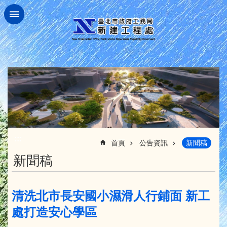
跳到主要內容區塊
:::
首頁
公告資訊
新聞稿
新聞稿
清洗北市長安國小濕滑人行鋪面 新工
處打造安心學區