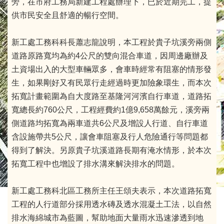
旁，在市府工務局新建工程處辦理下，已於近期完工，提
供市民安全且舒適的暢行空間。
新工處工務科科長蕭志龍說明，本工程於貴子坑溪旁兩側
道路原路寬均為約4公尺的雙向混合車道，因周邊廠辦及
土資場出入的大型車輛眾多，會車時經常有阻塞的情形發
生，如果剛好又有民眾行走經過時更加險象環生，而本次
拓寬計畫範圍為自大度路至基隆河河濱自行車道，道路拓
寬總長約760公尺，工程經費約1億9,658萬餘元，溪旁兩
側道路均拓寬為兩車道共6公尺及增設人行道、自行車道
含設施帶共5公尺，讓會車阻塞及行人危險通行等問題都
得到了解決。另原貴子坑溪道路長期有淹水情形，於本次
拓寬工程中也增設了排水溝來解決排水的問題。
新工處工務科北區工務所主任王頌夫表示，本次道路拓寬
工程的人行道部分採用透水磚及透水混凝土工法，以自然
排水海綿城市為藍圖，幫助地面大量雨水迅速滲透到地