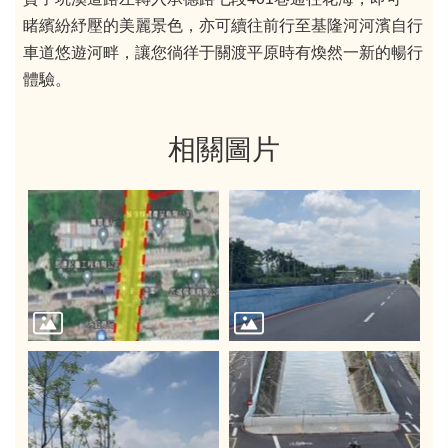
睹繽紛紓壓的美麗景色，亦可續往前行至基隆河河濱自行
車道悠遊河畔，讓您徜徉于關渡平原時有煥然一新的暢行
體驗。
相關圖片