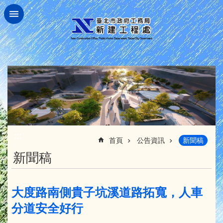
跳到主要內容區塊
:::
首頁
公告資訊
新聞稿
新聞稿
大度路南側貴子坑溪道路拓寬，人車
分道安全好行