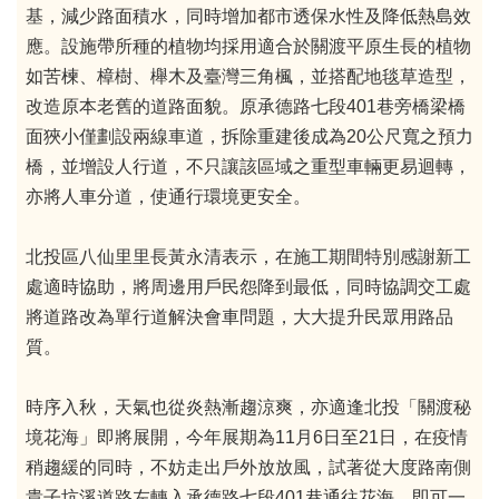
基，減少路面積水，同時增加都市透保水性及降低熱島效
應。設施帶所種的植物均採用適合於關渡平原生長的植物
如苦楝、樟樹、櫸木及臺灣三角楓，並搭配地毯草造型，
改造原本老舊的道路面貌。原承德路七段401巷旁橋梁橋
面狹小僅劃設兩線車道，拆除重建後成為20公尺寬之預力
橋，並增設人行道，不只讓該區域之重型車輛更易迴轉，
亦將人車分道，使通行環境更安全。
北投區八仙里里長黃永清表示，在施工期間特別感謝新工
處適時協助，將周邊用戶民怨降到最低，同時協調交工處
將道路改為單行道解決會車問題，大大提升民眾用路品
質。
時序入秋，天氣也從炎熱漸趨涼爽，亦適逢北投「關渡秘
境花海」即將展開，今年展期為11月6日至21日，在疫情
稍趨緩的同時，不妨走出戶外放放風，試著從大度路南側
貴子坑溪道路左轉入承德路七段401巷通往花海，即可一