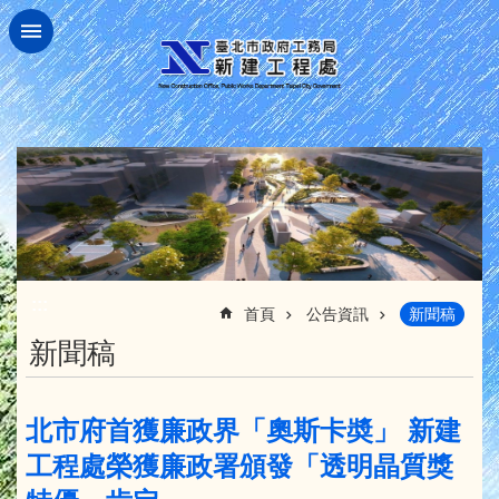
跳到主要內容區塊
:::
首頁
公告資訊
新聞稿
新聞稿
北市府首獲廉政界「奧斯卡奬」 新建
工程處榮獲廉政署頒發「透明晶質獎