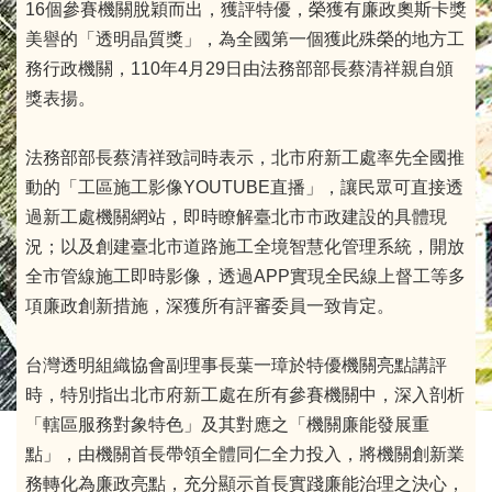
16個參賽機關脫穎而出，獲評特優，榮獲有廉政奧斯卡獎
美譽的「透明晶質獎」，為全國第一個獲此殊榮的地方工
務行政機關，110年4月29日由法務部部長蔡清祥親自頒
獎表揚。
法務部部長蔡清祥致詞時表示，北市府新工處率先全國推
動的「工區施工影像YOUTUBE直播」，讓民眾可直接透
過新工處機關網站，即時瞭解臺北市市政建設的具體現
況；以及創建臺北市道路施工全境智慧化管理系統，開放
全市管線施工即時影像，透過APP實現全民線上督工等多
項廉政創新措施，深獲所有評審委員一致肯定。
台灣透明組織協會副理事長葉一璋於特優機關亮點講評
時，特別指出北市府新工處在所有參賽機關中，深入剖析
「轄區服務對象特色」及其對應之「機關廉能發展重
點」，由機關首長帶領全體同仁全力投入，將機關創新業
務轉化為廉政亮點，充分顯示首長實踐廉能治理之決心，