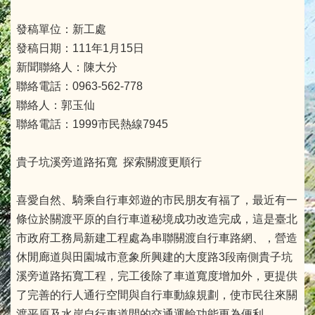
發稿單位：新工處
發稿日期：111年1月15日
新聞聯絡人：陳大分
聯絡電話：0963-562-778
聯絡人：郭玉仙
聯絡電話：1999市民熱線7945
貴子坑溪旁道路拓寬 探索關渡更順行
喜愛自然、騎乘自行車郊遊的市民朋友有福了，最近有一
條位於關渡平原的自行車道秘境成功改造完成，這是臺北
市政府工務局新建工程處為串聯關渡自行車路網、，營造
休閒廊道與田園城市意象所興建的大度路3段南側貴子坑
溪旁道路拓寬工程，完工後除了車道寬度增加外，更提供
了完善的行人通行空間與自行車動線規劃，使市民往來關
渡平原及水岸自行車道間的交通運輸功能更為便利。