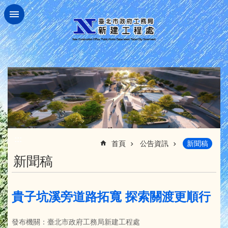
跳到主要內容區塊
:::
首頁
公告資訊
新聞稿
新聞稿
貴子坑溪旁道路拓寬 探索關渡更順行
發布機關：臺北市政府工務局新建工程處