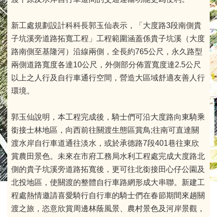
新工處規劃設計科科長郭玉仙表示，「大度路3段南側貴
子坑溪旁道路拓寬工程」工程範圍涵蓋係貴子坑溪（大度
路南側至基隆河）沿線兩側，全長約765公尺，永久路型
兩側道路寬度各達10公尺，外側部分佈置寬度達2.5公尺
以上之人行及自行車通行空間，營造大區域舒適友善人行
環境。
郭玉仙說明，本工程完成後，騎士們可沿大度路向東騎乘
銜接士林地區，向西前往關渡生態區賞鳥;往南可直達關
渡水岸自行車道通往淡水，或於承德路7段401巷往東欣
賞農田景色。未來在市府工務局水利工程處完成大度路北
側的貴子坑溪旁道路拓寬後，更可往北銜接田心仔公園及
北投地區，使關渡的整體自行車路網形成大串聯。新建工
程處熱情邀請喜愛騎行自行車的騎士們在春節期間來趟關
渡之旅，恣意欣賞周邊林蔭風景、農村景色及河岸景觀，