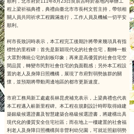
順利，北市府於111年8月23日良辰吉時於基地內舉辦工
程上梁祈福典禮，典禮由臺北市市長柯文哲主持，帶領相
關人員共同祈求工程圓滿進行，工作人員及機械一切平安
順利。
柯市長致詞時表示，本工程完工後期許將帶來幾項具有指
標性的里程碑：首先是新穎現代化的社會住宅，翻轉一般
大眾對傳統公宅的刻板印象；再來是高優質的社會住宅空
間品質，轉變市民對社會住宅的負面觀感；另外本工程設
置的老人及身障日照機構，展現了市府對弱勢族群的關
懷，並預期將帶動周邊地區的都市更新速度。
市府工務局新工處處長林昆虎補充表示，上梁典禮也代表
本工程邁入嶄新里程碑。本工程在規劃設計時即取得綠建
築銀級候選證書及智慧建築合格級候選證書，將建構出具
現代化的優質安全住宅社區；而在地上一樓建置的社會福
利老人及身障日照機構與非營利幼兒園，可就近照顧弱勢