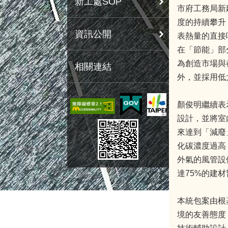
新工處SOP
市府工務局新
度的持續攀升
資訊公開
表熱量的直接
在「節能」部
為創造市場與
相關連結
外，並採用低
顏俊明繼續表
設計，並將室
來達到「減廢
化碳濃度過高
外氣的風管設
達75%的建
本統包案由根
境的友善態度