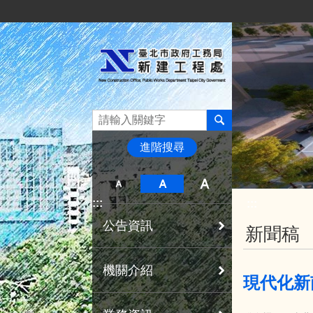
:::
跳到主要內容區塊
進階搜尋
:::
:::
公告資訊
新聞稿
機關介紹
現代化新