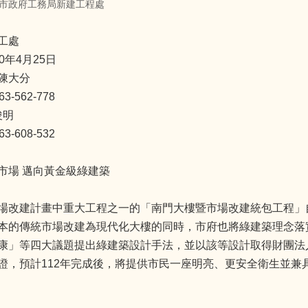
市政府工務局新建工程處
工處
0年4月25日
陳大分
-562-778
俊明
-608-532
市場 邁向黃金級綠建築
場改建計畫中重大工程之一的「南門大樓暨市場改建統包工程」自
本的傳統市場改建為現代化大樓的同時，市府也將綠建築理念落
康」等四大議題提出綠建築設計手法，並以該等設計取得財團法
證，預計112年完成後，將提供市民一座明亮、更安全衛生並兼