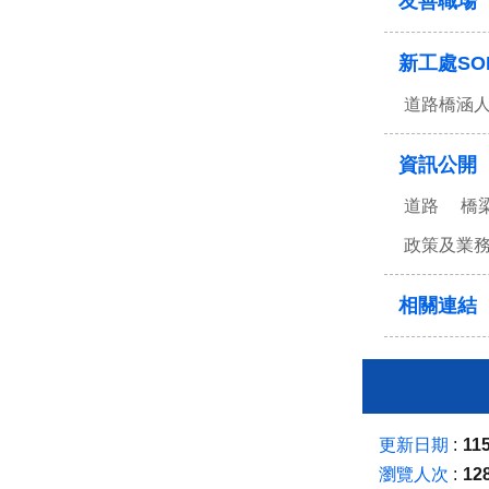
友善職場
新工處SO
道路橋涵
資訊公開
道路
橋
政策及業
相關連結
更新日期
115
瀏覽人次
12