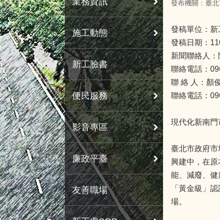
業務資訊
發布機關：臺北
發稿單位：新
施工動態
發稿日期：11
新聞聯絡人：
新工臉書
聯絡電話：0963
聯 絡 人：顏
便民服務
聯絡電話：0963
現代化新南門
影音專區
臺北市政府市
廉政平臺
興建中，在原
能、減廢、健
「黃金級」認
友善職場
場。