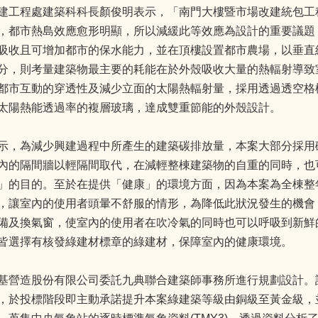
建工程處建築科科長顏俊明表示，「南門大樓暨市場改建統包工
，都市熱島效應愈形明顯，所以減緩此等效應為設計的重要議題
吸收且可增加都市的保水能力，並在頂樓設置都市農場，以垂直
分，則考量建築物最主要的耗能在於外殼吸收大量的熱輻射導致
都市互動的穿透性及減少立面的太陽熱輻射量，採用透過透空格
太陽熱能透過率的複層玻璃，達成雙重節能的外殼設計。
示，為減少興建過程中所產生的建築碳排放量，本案大部分採用
內的隔間牆以輕隔間取代，在減輕整棟建築物的自重的同時，也
」的目的。至於在提供「健康」的環境方面，因為本案為全棟整
，讓室內的使用者頭暈不舒服的情形，為降低此狀況發生的機會
備及換氣窗，使室內的使用者在吹冷氣的同時也可以呼吸到新鮮
材皆選擇有核發綠建材標章的綠建材，保障室內的健康環境。
基營造股份有限公司委託九典聯合建築師事務所進行規劃設計。
，於投標階段即主動承諾提升本案綠建築等級由銅級至黃金級，並於規