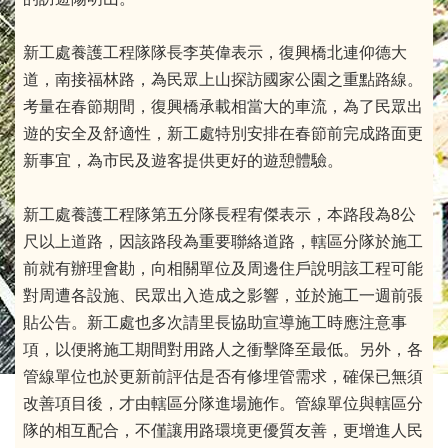
新工處養護工程隊隊長李英偉表示，復興橋北連仰德大
道，南接福林路，為民眾上山探訪國家公園之重點路線。
考量在春節期間，復興橋承載相當大的車流，為了民眾出
遊的安全及舒適性，新工處特別安排在春節前完成路面更
新事宜，為市民及遊客提供更好的遊憩體驗。
新工處養護工程隊第五分隊長程宥傑表示，本路段為8公
尺以上道路，因該路段為重要聯絡道路，轄區分隊於施工
前就有辦理會勘，向相關單位及周邊住戶說明該工程可能
對周遭各設施、民眾出入造成之影響，並於施工一週前張
貼公告。新工處也多次請里長協助宣導施工時應注意事
項，以便將施工期間對用路人之衝擊降至最低。另外，各
管線單位也於更新前評估是否有修埋管需求，確保已無須
改善項目後，才由轄區分隊進場施作。管線單位與轄區分
隊的相互配合，不僅讓用路環境更優質友善，更增進人民