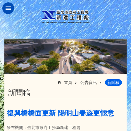
跳到主要內容區塊
:::
首頁
公告資訊
新聞稿
新聞稿
復興橋橋面更新 陽明山春遊更愜意
發布機關：臺北市政府工務局新建工程處