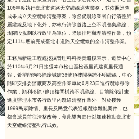
106年度執行臺北市道路天空纜線巡查業務，並依照巡查
成果成立天空纜線清整專案，除督促纜線業者自行清整所
屬纜線及地下化外，亦執行清除道路上空不明廢棄纜線，
現階段規劃以行政里為單位，陸續排程辦理清整作業，預
定111年底前完成臺北市道路天空纜線的全市清整作業。
工務局新建工程處挖掘管理科科長黃繼模表示，道管中心
於110年6月21日接獲本市松山區松基里黃建賓里長通
報，希望能夠移除慶城街36號頂樓間橫跨不明纜線，中心
隨即安排委辦廠商及高空作業車於6月23日進行纜線移除
作業，順利移除7條頂樓間橫跨不明纜線。目前除依計畫
進度辦理本市各行政里內纜線清整作業外，對於接獲
1999民眾陳情、里長及民意代表通報纜線雜亂案件，也
都會派員前往清整改善，藉此雙向進行以加速推動臺北市
天空纜線清整執行成效。