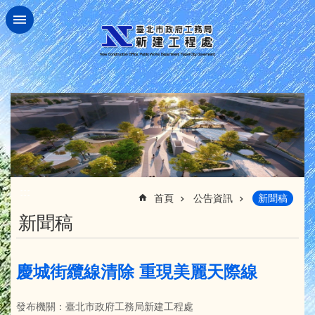
跳到主要內容區塊
:::
首頁
公告資訊
新聞稿
新聞稿
慶城街纜線清除 重現美麗天際線
發布機關：臺北市政府工務局新建工程處