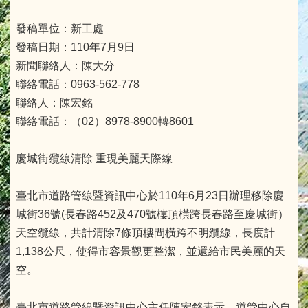
發稿單位：新工處
發稿日期：110年7月9日
新聞聯絡人：陳大分
聯絡電話：0963-562-778
聯絡人：陳宏銘
聯絡電話：（02）8978-8900轉8601
慶城街纜線清除 重現美麗天際線
臺北市道路管線暨資訊中心於110年6月23日辦理移除慶
城街36號(長春路452及470號樓頂橫跨長春路至慶城街）
天空纜線，共計清除7條頂樓間橫跨不明纜線，長度計
1,138公尺，使得市容景觀更整潔，並還給市民美麗的天
空。
臺北市道路管線暨資訊中心主任陳宏銘表示，道管中心自