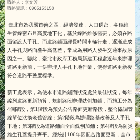
聯絡人：李文芳
聯絡資訊：0905153158
臺北市為我國首善之區，經濟發達，人口稠密，各種維
生管線密布且高度地下化，基於線路維修需要，必須在路
面留設人手孔。而道路鋪面經長時間車輛行走，逐漸造成
人手孔與路面產生高低差，常成為用路人發生交通事故原
因之一。鑒此，臺北市政府工務局新建工程處近年來辦理
道路更新前，一併辦理人手孔下地作業，使得道路更新後
符合道路平整度標準。
新工處表示，為使本市道路鋪面狀況處於最佳狀況，每年
編列道路更新預算，規劃路段辦理銑刨加鋪，而施工分為
4個階段，第1階段為預先公告路面更新路段，整合協調管
線單位汰換老舊管線；第2階段為辦理路基改善及人手孔
下地；第3階段為道路鋪面全面銑刨加鋪；第4階段為防災
維生孔蓋提升齊平。經統計106年因配合路面更新，全市