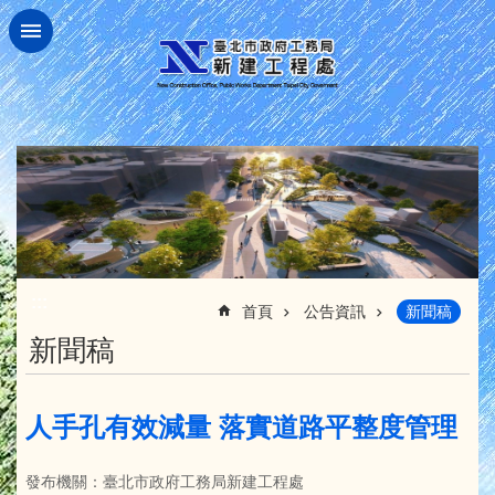
跳到主要內容區塊
:::
首頁
公告資訊
新聞稿
新聞稿
人手孔有效減量 落實道路平整度管理
發布機關：臺北市政府工務局新建工程處