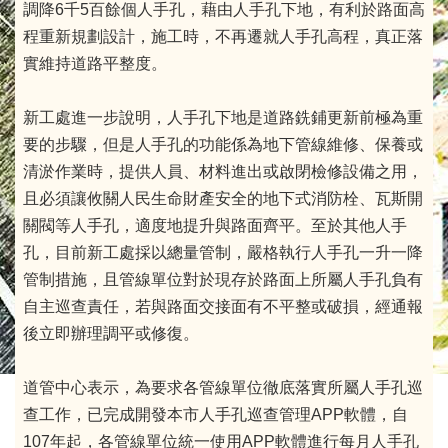
調降6千5百餘個人手孔，藉由人手孔下地，有利於路面高
程重新規劃設計，施工時，不再遷就人手孔高程，真正落
實維持道路平整度。
新工處進一步說明，人手孔下地是道路銑鋪更新前極為重
要的步驟，但是人手孔的功能係為地下管線維修、保養或
清淤作業時，提供人員、材料進出或啟閉檢修設備之用，
且必須讓攸關人民生命財產安全的地下式消防栓、瓦斯開
關閥等人手孔，適度地提升與路面齊平。至於其他人手
孔，目前新工處採以總量管制，嚴格執行人手孔一升一降
管制措施，且管線單位對於現存於路面上所屬人手孔負有
自主巡查責任，若與路面交接面有不平整或破損，經通報
後立即辦理調平或修復。
道管中心表示，為要求各管線單位徹底落實所屬人手孔巡
查工作，已完成開發本市人手孔巡查管理APP軟體，自
107年起，各管線單位統一使用APP軟體進行每月人手孔