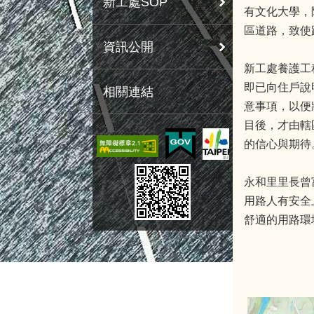
新工處SOP
有文化大學，
區道路，致使
資訊公開
新工處養護工
即已向住戶說
相關連結
意事項，以便
目後，才由轄
的信心與期待
永和里里長曾
用路人有安全
舒適的用路環