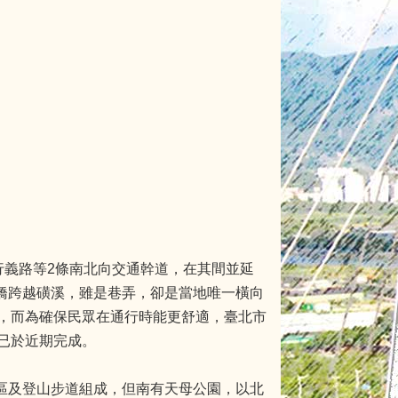
行義路等2條南北向交通幹道，在其間並延
琪橋跨越磺溪，雖是巷弄，卻是當地唯一橫向
，而為確保民眾在通行時能更舒適，臺北市
已於近期完成。
宅區及登山步道組成，但南有天母公園，以北