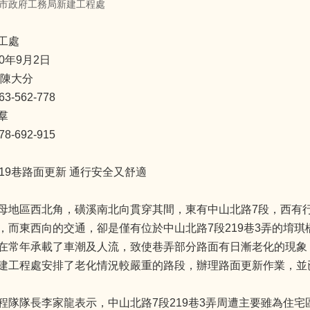
市政府工務局新建工程處
工處
0年9月2日
 陳大分
-562-778
羣
-692-915
19巷路面更新 通行安全又舒適
母地區西北角，磺溪南北向貫穿其間，東有中山北路7段，西有
，而東西向的交通，卻是僅有位於中山北路7段219巷3弄的堉
在常年承載了車潮及人流，致使巷弄部分路面有日漸老化的現象
建工程處安排了老化情況較嚴重的路段，辦理路面更新作業，並
程隊隊長李家龍表示，中山北路7段219巷3弄周遭主要雖為住