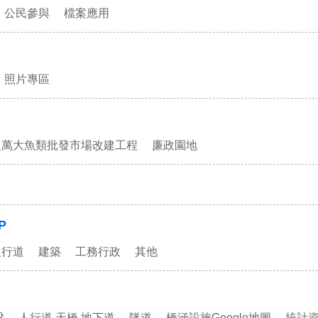
公民參與
檔案應用
照片專區
及萬大魚類批發市場改建工程
廉政園地
P
人行道
建築
工務行政
其他
梁
人行道 天橋 地下道
隧道
橋涵設施Google地圖
統計