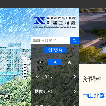
:::
跳到主要內容區塊
進階搜尋
:::
:::
公告資訊
新聞稿
機關介紹
中山北路