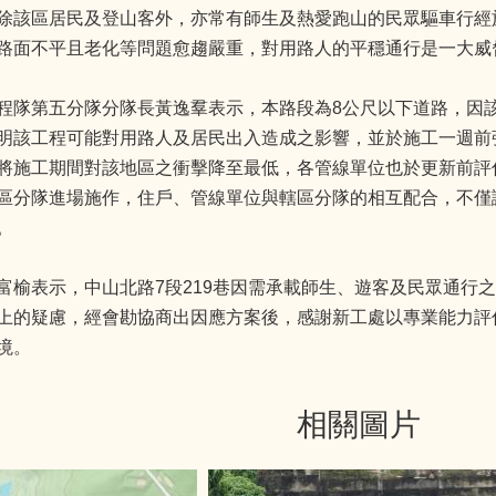
除該區居民及登山客外，亦常有師生及熱愛跑山的民眾驅車行經
路面不平且老化等問題愈趨嚴重，對用路人的平穩通行是一大威
程隊第五分隊分隊長黃逸羣表示，本路段為8公尺以下道路，因
明該工程可能對用路人及居民出入造成之影響，並於施工一週前
將施工期間對該地區之衝擊降至最低，各管線單位也於更新前評
區分隊進場施作，住戶、管線單位與轄區分隊的相互配合，不僅
。
富榆表示，中山北路7段219巷因需承載師生、遊客及民眾通行
上的疑慮，經會勘協商出因應方案後，感謝新工處以專業能力評
境。
相關圖片