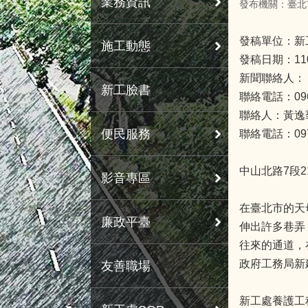
業務資訊
發布機關：臺北
發稿單位：新
施工動態
發稿日期：11
新聞聯絡人：
新工臉書
聯絡電話：0963
聯絡人：黃逸
便民服務
聯絡電話：0978
中山北路7段2
影音專區
在臺北市的天
廉政平臺
伸出許多巷弄
往來的通道，
政府工務局新
友善職場
新工處養護工