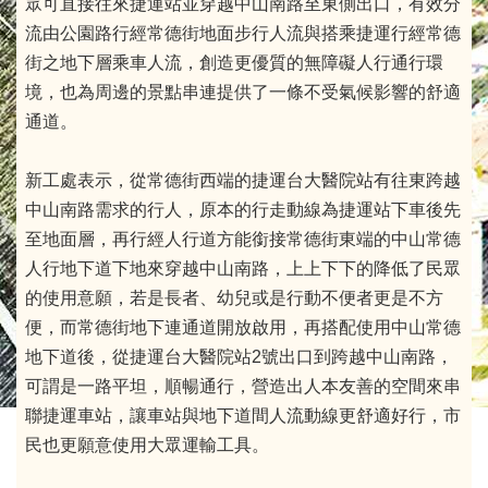
眾可直接往來捷運站並穿越中山南路至東側出口，有效分
流由公園路行經常德街地面步行人流與搭乘捷運行經常德
街之地下層乘車人流，創造更優質的無障礙人行通行環
境，也為周邊的景點串連提供了一條不受氣候影響的舒適
通道。
新工處表示，從常德街西端的捷運台大醫院站有往東跨越
中山南路需求的行人，原本的行走動線為捷運站下車後先
至地面層，再行經人行道方能銜接常德街東端的中山常德
人行地下道下地來穿越中山南路，上上下下的降低了民眾
的使用意願，若是長者、幼兒或是行動不便者更是不方
便，而常德街地下連通道開放啟用，再搭配使用中山常德
地下道後，從捷運台大醫院站2號出口到跨越中山南路，
可謂是一路平坦，順暢通行，營造出人本友善的空間來串
聯捷運車站，讓車站與地下道間人流動線更舒適好行，市
民也更願意使用大眾運輸工具。