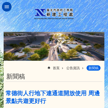
跳到主要內容區塊
:::
首頁
公告資訊
新聞稿
新聞稿
常德街人行地下連通道開放使用 周邊
景點共遊更好行