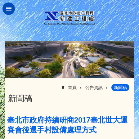
跳到主要內容區塊
:::
首頁
公告資訊
新聞稿
新聞稿
臺北市政府持續研商2017臺北世大運
賽會後選手村設備處理方式