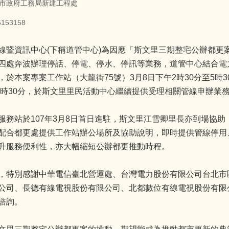
市政府工務局新建工程處
53158
線暨資訊中心(下稱道管中心)為因應「斯文里三期整宅公辦都更
四處奔波辦理停話、停電、停水、停訊等業務，道管中心結合電力
於本案專案工作站（大龍街75號）3月8日下午2時30分至5時30
至5時30分，於斯文里里民活動中心繼續提供受理相關管線申辦業
服務站於107年3月8日首日進駐，斯文里江雪卿里長亦到場協助
配合都更處提供工作站辦公場所及協助說明，即時提供管線停用
升服務便利性，亦大幅縮短公辦都更推動時程。
，特別感謝中華電信臺北營運處、台灣電力股份有限公司台北市
公司、長德有線電視股份有限公司、北都數位有線電視股份有限
諮詢。