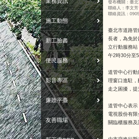
業務資訊
發布機關：臺北
聯絡人：李文芳
聯絡資訊：09051
施工動態
臺北市道路管
長者，為免於
新工臉書
立行動服務站，
午2時30分
便民服務
道管中心行動
影音專區
理窗口進駐，
走之困擾，提
廉政平臺
道管中心表示
電視股份有限
友善職場
關臨櫃服務及