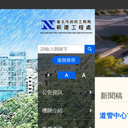
:::
跳到主要內容區塊
進階搜尋
:::
:::
公告資訊
新聞稿
機關介紹
道管中心