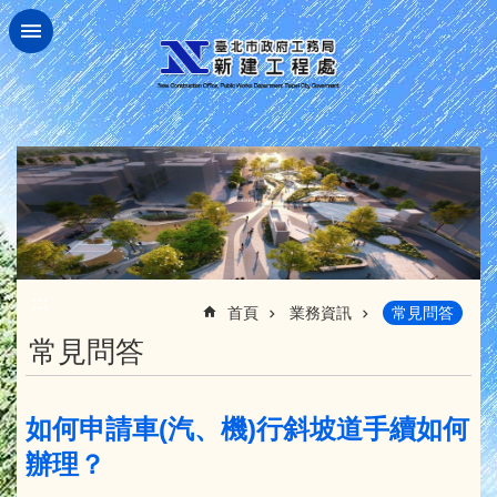
跳到主要內容區塊
:::
首頁
業務資訊
常見問答
常見問答
如何申請車(汽、機)行斜坡道手續如何
辦理？