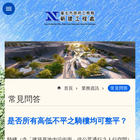
跳到主要內容區塊
:::
首頁
業務資訊
常見問答
常見問答
是否所有高低不平之騎樓均可整平？
騎樓（含「建築基地內沿街面」供公眾通行之人行空間）