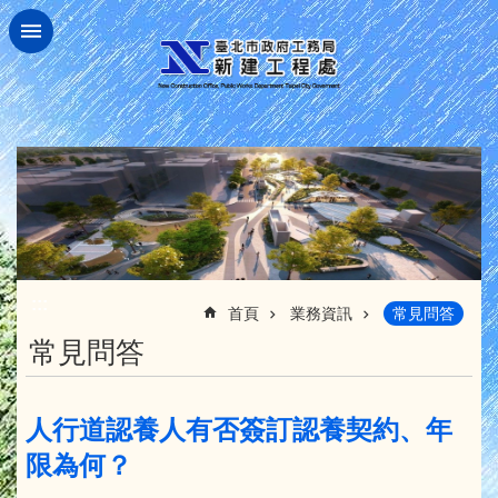
跳到主要內容區塊
:::
首頁
業務資訊
常見問答
常見問答
人行道認養人有否簽訂認養契約、年
限為何？