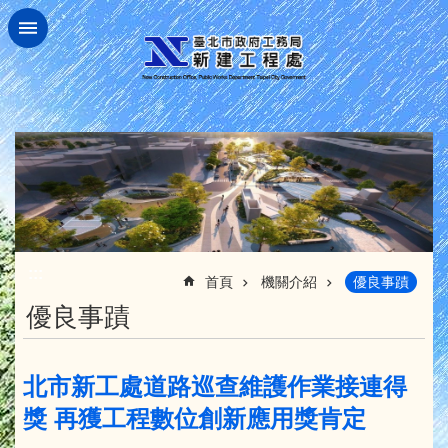
跳到主要內容區塊
:::
首頁
機關介紹
優良事蹟
優良事蹟
北市新工處道路巡查維護作業接連得
獎 再獲工程數位創新應用獎肯定