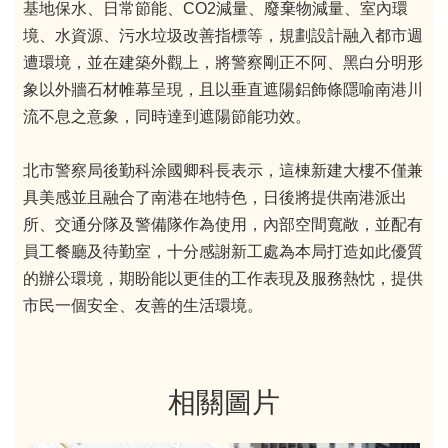
基地保水、日常節能、CO2減量、廢棄物減量、室內環
境、水資源、污水垃圾改善指標等，規劃設計融入都市週
遭環境，並在建築外觀上，將警察剛正不阿、黑白分明形
象以外牆石材帷幕呈現，且以垂直遮陽鋁飾條隱喻南港川
流不息之意象，同時達到遮陽節能功效。
北市警察局後勤科涂國卿科長表示，這棟新建大樓不僅兼
具美感並且融合了南港在地特色，日後將提供南港派出
所、交通分隊及警備隊作為使用，內部空間寬敞，並配有
員工餐廳及待勤室，十分感謝新工處為本局打造如此優質
的辦公環境，期盼能以更佳的工作表現及服務熱忱，提供
市民一個安全、友善的生活環境。
相關圖片