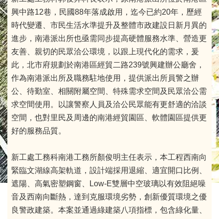
興中路12巷，民國88年落成啟用，迄今已約20年，歷經
時代變遷、市民生活水準提升及整體市政建設日新月異的
進步，南港派出所也亟需同步提高硬體服務水準、營造更
友善、親切的民眾洽公環境，以跟上現代化的需求，爰
此，北市府規劃於南港區經貿二路239號興建辦公廳舍，
作為南港派出所及職務駐地使用，提供派出所員警之辦
公、待勤室、相關附屬空間、特殊需求空間及民眾洽公需
求空間使用。以讓警察人員及洽公民眾能有更舒適的洽談
空間，也對里民及周邊的南港經貿園區、軟體園區提供更
好的服務品質。
新工處工務科南港工務所顏俊明主任表示，本工程西南向
緊臨文湖線高架軌道，設計端採用退縮、適宜開口比例、
遮陽、高氣密塑鋼窗、Low-E雙層中空玻璃以有效阻絕噪
音及西南向斷熱，達到克服環境劣勢，創新優質環境之優
良警政建築。本案並通過綠建築八項指標，包含綠化量、