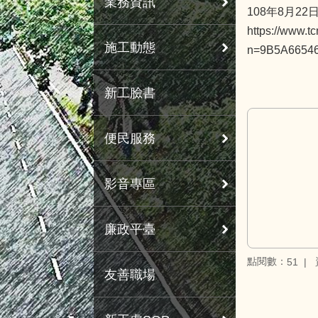
業務資訊
108年8月
https://www.t
施工動態
n=9B5A6654
新工臉書
便民服務
影音專區
廉政平臺
點閱數：
51
友善職場