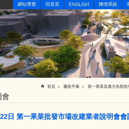
網站導覽
回首頁
陳情系統
ENGLISH
首頁
廉政平臺
第一果菜及萬大魚類批
明會
8月22日 第一果菜批發市場改建業者說明會會