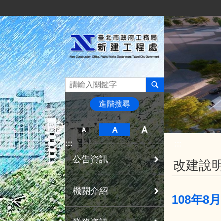
:::
跳到主要內容區塊
進階搜尋
:::
:::
公告資訊
改建說
機關介紹
108年