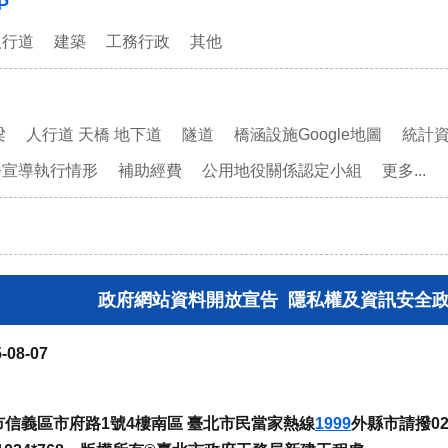
P
人行道
建築
工務行政
其他
梁
人行道 天橋 地下道
隧道
橋涵設施Google地圖
統計
務宣導執行情形
補助經費
公用地役關係認定小組
更多...
政府網站資料開放宣告
隱私權及資訊安全
-08-07
臺北市信義區市府路1號4樓南區 臺北市民當家熱線
1999
外縣市請撥02-