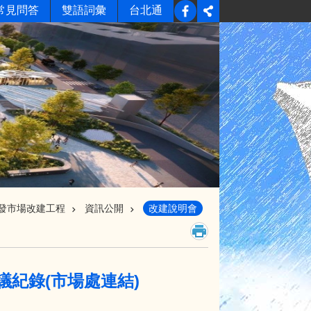
常見問答
雙語詞彙
台北通
發市場改建工程
資訊公開
改建說明會
議紀錄(市場處連結)