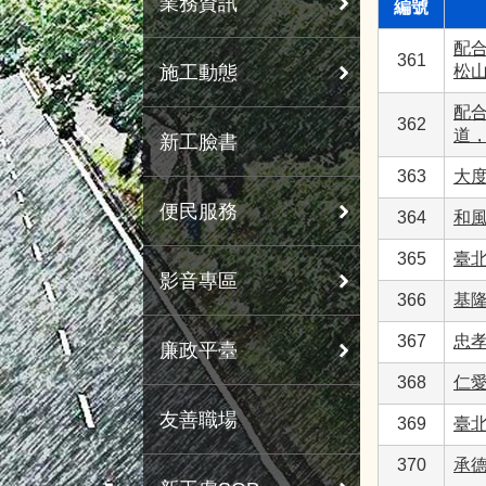
業務資訊
編號
配合
361
施工動態
松
配合
362
道
新工臉書
363
大
便民服務
364
和風
365
臺
影音專區
366
基
367
忠
廉政平臺
368
仁
友善職場
369
臺
370
承