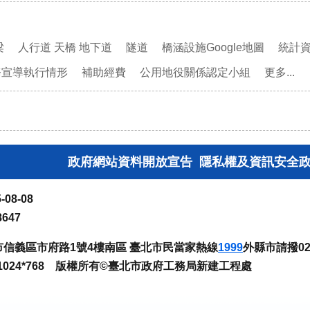
梁
人行道 天橋 地下道
隧道
橋涵設施Google地圖
統計
務宣導執行情形
補助經費
公用地役關係認定小組
更多...
政府網站資料開放宣告
隱私權及資訊安全
-08-08
8647
臺北市信義區市府路1號4樓南區 臺北市民當家熱線
1999
外縣市請撥02-
024*768 版權所有©臺北市政府工務局新建工程處