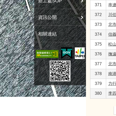
新工處SOP
371
串
372
川
資訊公開
373
北
相關連結
374
信
375
松
376
撫遠
377
北
378
南
379
力
380
李