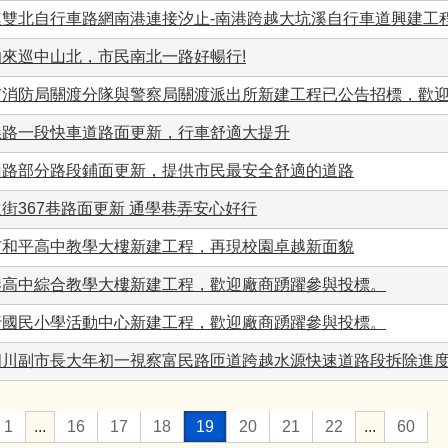
連雙北自行車路網南港連接汐止-南港跨越大坑溪自行車道興建工
伯來巡中山北，市民南北一路好暢行!
市消防局關渡分隊與警察局關渡派出所新建工程已公告招標，歡
義路一段快車道路面更新，行車舒適大提升
山路部分路段鋪面更新，提供市民最安全舒適的道路
街367巷路面更新 通學巷弄安心好行
市和平高中教學大樓新建工程，再現校園卓越新面貌
港高中綜合教學大樓新建工程，歡迎廠商踴躍參與投標。
行國民小學活動中心新建工程，歡迎廠商踴躍參與投標。
四川副市長大年初一視察富民路匝道跨越水源快速道路段拆除進
1
...
16
17
18
19
20
21
22
...
60