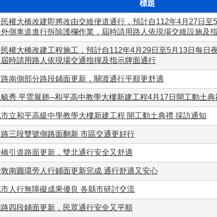
標題
民權大橋改建即將改由交維便道通行，預計自112年4月27日至
山外側車道進行拆除護欄作業，屆時請用路人依現場交維設施及
民權大橋改建工程施工，預計自112年4月29日至5月13日每
，屆時請用路人依現場交通指揮及指示牌面通行
度路南側部分路段鋪面更新，關渡通行平順更舒適
毓秀 平雲展翅─和平高中教學大樓新建工程4月17日開工動土典
北市立和平高級中學教學大樓新建工程 開工動土典禮 採訪通知
隆路三段雙號側路面翻新 市區交通更好行
孝橋引道路面更新，雙北通行安全又舒適
愛敦南圓環旁人行鋪面更新完成 通行舒適又安心
北市人行無障礙成果優良 各縣市研討交流
德路四段鋪面更新，民眾通行安全又平順