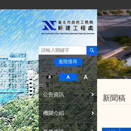
:::
跳到主要內容區塊
進階搜尋
:::
:::
公告資訊
新聞稿
機關介紹