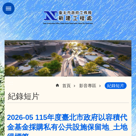
跳到主要內容區塊
:::
首頁
影音專區
紀錄短片
紀錄短片
2026-05 115年度臺北市政府以容積代
金基金採購私有公共設施保留地_土地