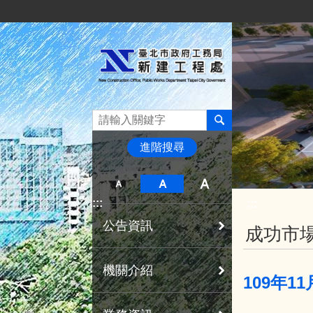
:::
跳到主要內容區塊
進階搜尋
:::
:::
公告資訊
成功市場
機關介紹
109年1