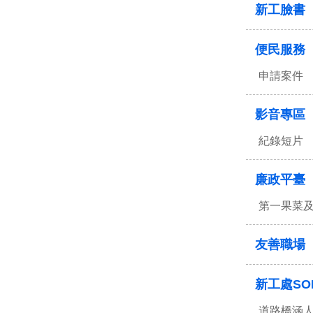
新工臉書
便民服務
申請案件
影音專區
紀錄短片
廉政平臺
第一果菜
友善職場
新工處SO
道路橋涵