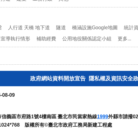
梁
人行道 天橋 地下道
隧道
橋涵設施Google地圖
統計
務宣導執行情形
補助經費
公用地役關係認定小組
更多...
政府網站資料開放宣告
隱私權及資訊安全
-08-09
臺北市信義區市府路1號4樓南區 臺北市民當家熱線
1999
外縣市請撥02-
024*768 版權所有©臺北市政府工務局新建工程處