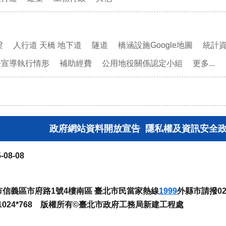
梁
人行道 天橋 地下道
隧道
橋涵設施Google地圖
統計
務宣導執行情形
補助經費
公用地役關係認定小組
更多...
政府網站資料開放宣告
隱私權及資訊安全
-08-08
臺北市信義區市府路1號4樓南區 臺北市民當家熱線
1999
外縣市請撥02-
024*768 版權所有©臺北市政府工務局新建工程處