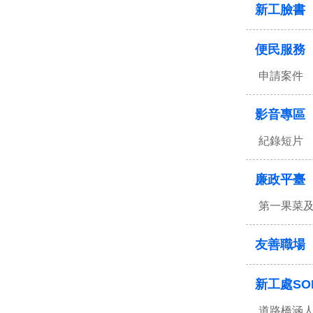
新工臉書
便民服務
申請案件
影音專區
紀錄短片
廉政平臺
第一果菜
友善職場
新工處SO
道路橋涵