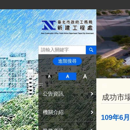
:::
跳到主要內容區塊
進階搜尋
:::
:::
公告資訊
成功市場
機關介紹
109年6