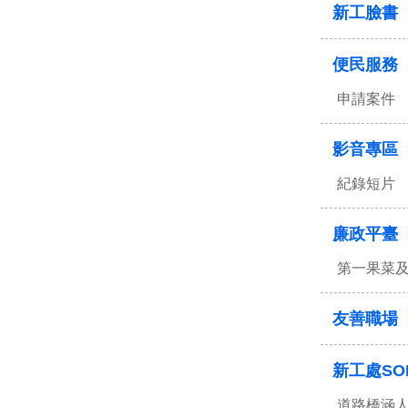
新工臉書
便民服務
申請案件
影音專區
紀錄短片
廉政平臺
第一果菜
友善職場
新工處SO
道路橋涵