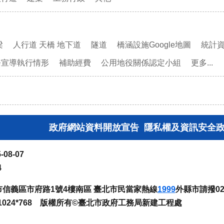
梁
人行道 天橋 地下道
隧道
橋涵設施Google地圖
統計
務宣導執行情形
補助經費
公用地役關係認定小組
更多...
政府網站資料開放宣告
隱私權及資訊安全
-08-07
4
臺北市信義區市府路1號4樓南區 臺北市民當家熱線
1999
外縣市請撥02-
024*768 版權所有©臺北市政府工務局新建工程處