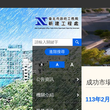
:::
跳到主要內容區塊
進階搜尋
:::
:::
公告資訊
成功市場
機關介紹
113年2