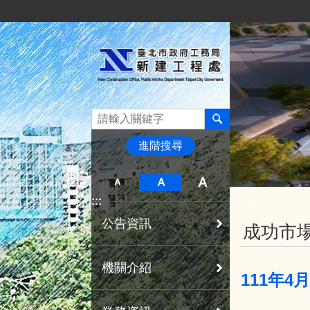
:::
跳到主要內容區塊
進階搜尋
:::
:::
公告資訊
成功市場
機關介紹
111年4