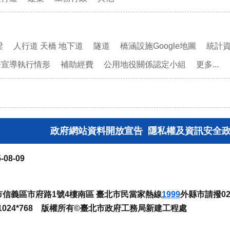
梁
人行道 天橋 地下道
隧道
橋涵設施Google地圖
統計
務宣導執行情形
補助經費
公用地役關係認定小組
更多...
政府網站資料開放宣告
隱私權及資訊安全
-08-09
臺北市信義區市府路1號4樓南區 臺北市民當家熱線
1999
外縣市請撥02-
024*768 版權所有©臺北市政府工務局新建工程處