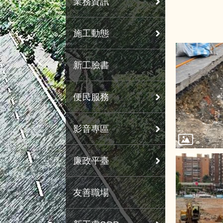
業務資訊
施工動態
新工臉書
便民服務
影音專區
廉政平臺
友善職場