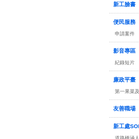
新工臉書
便民服務
申請案件
影音專區
紀錄短片
廉政平臺
第一果菜
友善職場
新工處SO
道路橋涵