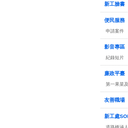
新工臉書
便民服務
申請案件
影音專區
紀錄短片
廉政平臺
第一果菜
友善職場
新工處SO
道路橋涵