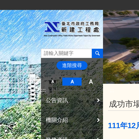
:::
跳到主要內容區塊
進階搜尋
:::
:::
公告資訊
成功市場
機關介紹
111年1