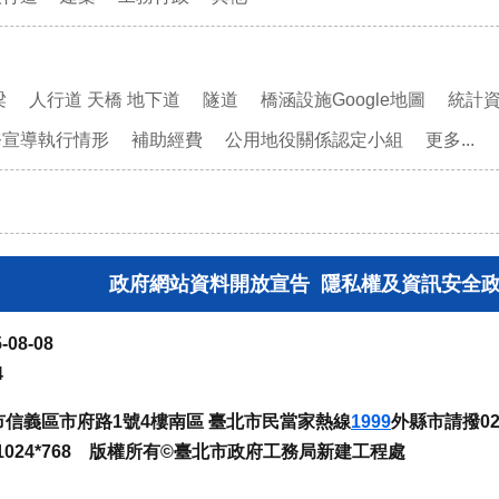
梁
人行道 天橋 地下道
隧道
橋涵設施Google地圖
統計
務宣導執行情形
補助經費
公用地役關係認定小組
更多...
政府網站資料開放宣告
隱私權及資訊安全
-08-08
4
臺北市信義區市府路1號4樓南區 臺北市民當家熱線
1999
外縣市請撥02-
024*768 版權所有©臺北市政府工務局新建工程處