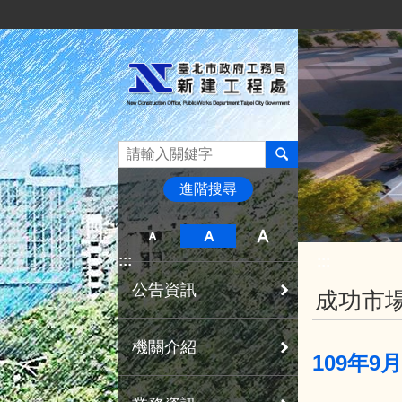
:::
跳到主要內容區塊
進階搜尋
:::
:::
公告資訊
成功市場
機關介紹
109年9