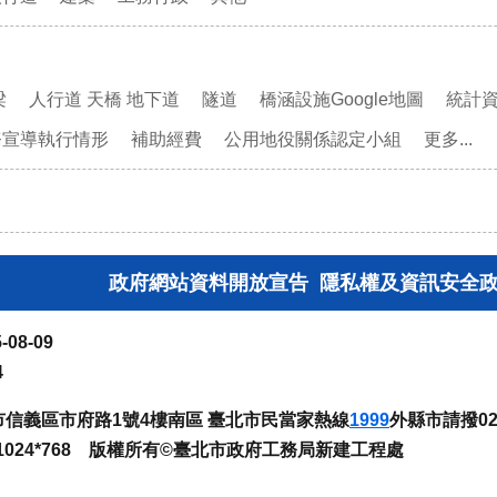
梁
人行道 天橋 地下道
隧道
橋涵設施Google地圖
統計
務宣導執行情形
補助經費
公用地役關係認定小組
更多...
政府網站資料開放宣告
隱私權及資訊安全
-08-09
4
臺北市信義區市府路1號4樓南區 臺北市民當家熱線
1999
外縣市請撥02-
024*768 版權所有©臺北市政府工務局新建工程處