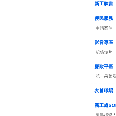
新工臉書
便民服務
申請案件
影音專區
紀錄短片
廉政平臺
第一果菜
友善職場
新工處SO
道路橋涵