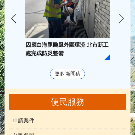
因應白海豚颱風外圍環流 北市新工
臺北市
處完成防災整備
202
獎， 
更多 新聞稿
便民服務
申請案件