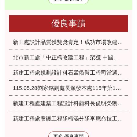
優良事蹟
新工處設計品質獲雙獎肯定！成功市場改建、永福之家重建榮獲「2026國家卓越建設獎」
北市新工處「中正橋改建工程」榮獲 中國工程師學會115年「工程優良獎」肯定
新建工程處規劃設計科石孟衢幫工程司當選本府115年優良爸媽員工
115.05.28劉家銘副處長頒發本處115年第1季服務績優人員
新建工程處建築工程設計科顏科長俊明榮獲本府115年模範公務人員
新建工程處養護工程隊橋涵分隊李應命技工獲選本府115年優秀工友
更多 優良事蹟