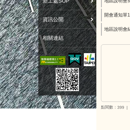
新工處SOP
地區說明會簡報
開會通知單11
資訊公開
地區說明會紀
相關連結
點閱數：
399