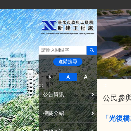
:::
跳到主要內容區塊
進階搜尋
:::
:::
公告資訊
公民參
機關介紹
「光復橋