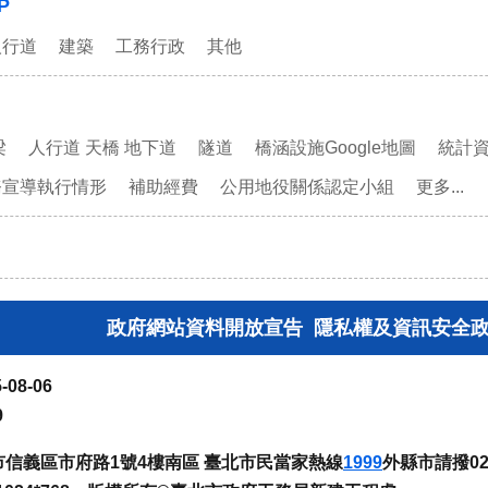
P
人行道
建築
工務行政
其他
梁
人行道 天橋 地下道
隧道
橋涵設施Google地圖
統計
務宣導執行情形
補助經費
公用地役關係認定小組
更多...
政府網站資料開放宣告
隱私權及資訊安全
-08-06
9
臺北市信義區市府路1號4樓南區 臺北市民當家熱線
1999
外縣市請撥02-