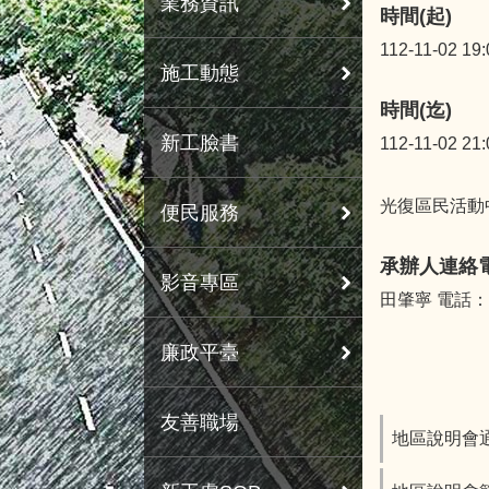
業務資訊
時間(起)
112-11-02 19:
施工動態
時間(迄)
新工臉書
112-11-02 21:
光復區民活動中
便民服務
承辦人連絡
影音專區
田肇寧 電話：02
廉政平臺
友善職場
地區說明會