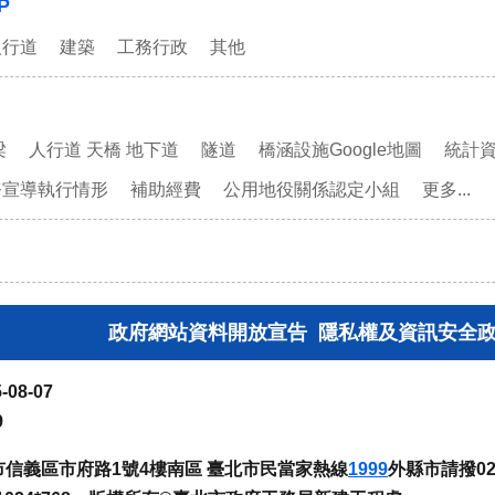
P
人行道
建築
工務行政
其他
梁
人行道 天橋 地下道
隧道
橋涵設施Google地圖
統計
務宣導執行情形
補助經費
公用地役關係認定小組
更多...
政府網站資料開放宣告
隱私權及資訊安全
-08-07
9
臺北市信義區市府路1號4樓南區 臺北市民當家熱線
1999
外縣市請撥02-