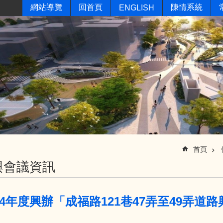
網站導覽
回首頁
陳情系統
ENGLISH
首頁
與會議資訊
14年度興辦「成福路121巷47弄至49弄道