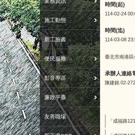
業務資訊
時間(起)
114-02-24 00
施工動態
時間(迄)
新工臉書
114-03-08 23
臺北市南港區
便民服務
承辦人連絡
影音專區
陳建銘 02-272
廉政平臺
友善職場
「成福路12