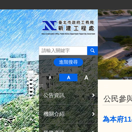
:::
跳到主要內容區塊
進階搜尋
:::
:::
公告資訊
公民參
機關介紹
為本府1