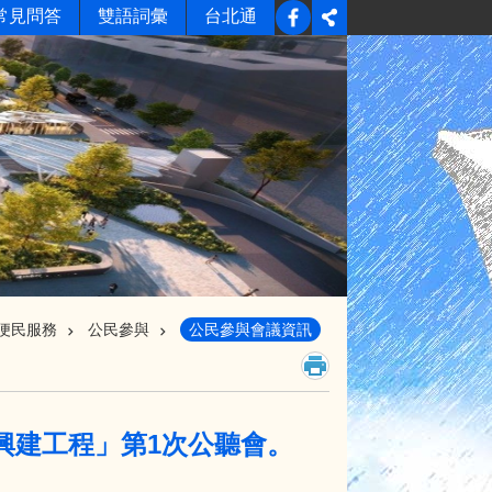
常見問答
雙語詞彙
台北通
便民服務
公民參與
公民參與會議資訊
路興建工程」第1次公聽會。