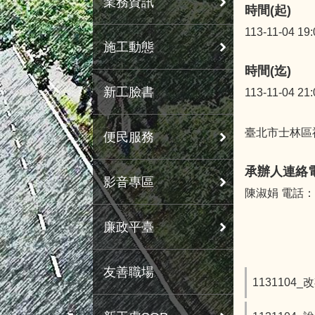
業務資訊
時間(起)
113-11-04 19:
施工動態
時間(迄)
新工臉書
113-11-04 21:
臺北市士林區福
便民服務
承辦人連絡
影音專區
陳淑娟 電話：02
廉政平臺
友善職場
1131104