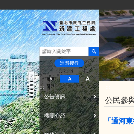
:::
跳到主要內容區塊
進階搜尋
:::
:::
公告資訊
公民參
機關介紹
「通河東