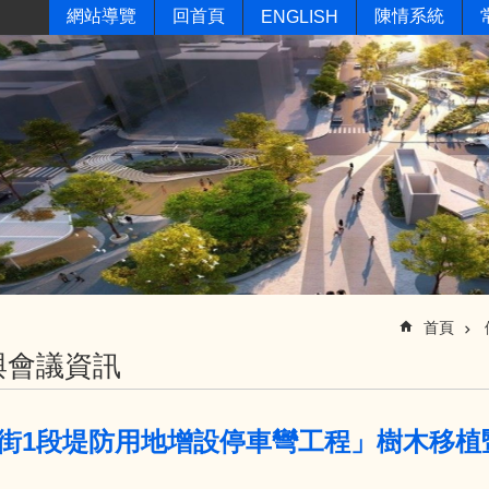
網站導覽
回首頁
陳情系統
ENGLISH
首頁
與會議資訊
街1段堤防用地增設停車彎工程」樹木移植