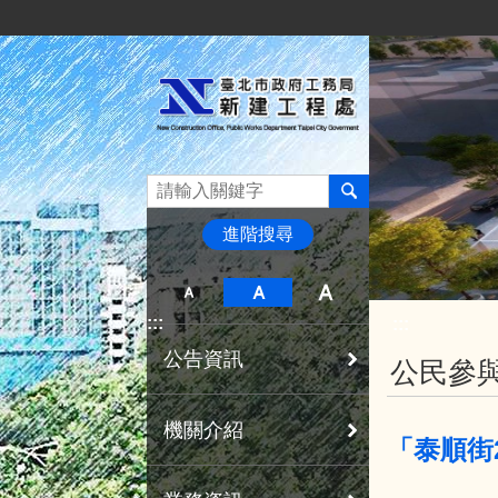
:::
跳到主要內容區塊
進階搜尋
:::
:::
公告資訊
公民參
機關介紹
「泰順街