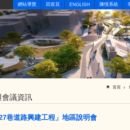
網站導覽
回首頁
陳情系統
ENGLISH
首頁
與會議資訊
27巷道路興建工程」地區說明會