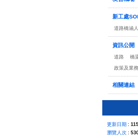
新工處SO
道路橋涵
資訊公開
道路
橋
政策及業
相關連結
更新日期
115
瀏覽人次
53