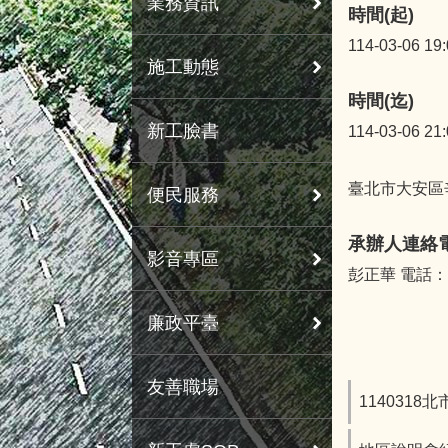
業務資訊
時間(起)
114-03-06 19
施工動態
時間(迄)
新工臉書
114-03-06 21
臺北市大安區辛
便民服務
承辦人連絡
影音專區
彭正華 電話：27
廉政平臺
友善職場
1140318