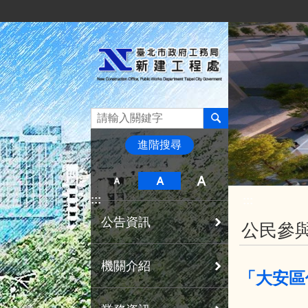
:::
跳到主要內容區塊
進階搜尋
:::
:::
公告資訊
公民參
機關介紹
「大安區