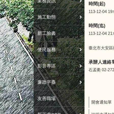
業務資訊
時間(起)
113-12-04 19
施工動態
時間(迄)
新工臉書
113-12-04 21
臺北市大安區
便民服務
承辦人連絡
影音專區
石孟衢 02-272
廉政平臺
友善職場
開會通知單