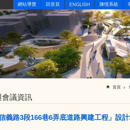
網站導覽
回首頁
陳情系統
ENGLISH
首頁
與會議資訊
信義路3段166巷6弄底道路興建工程」設