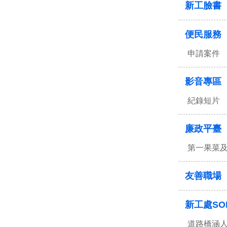
新工臉書
便民服務
申請案件
影音專區
紀錄短片
廉政平臺
第一果菜
友善職場
新工處SO
道路橋涵