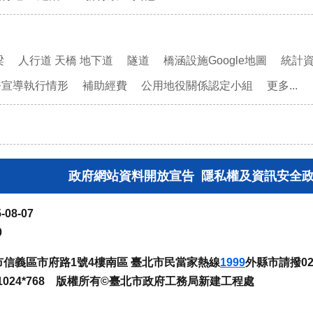
梁
人行道 天橋 地下道
隧道
橋涵設施Google地圖
統計
務宣導執行情形
補助經費
公用地役關係認定小組
更多...
政府網站資料開放宣告
隱私權及資訊安全
-08-07
0
臺北市信義區市府路1號4樓南區 臺北市民當家熱線
1999
外縣市請撥02-
024*768 版權所有©臺北市政府工務局新建工程處