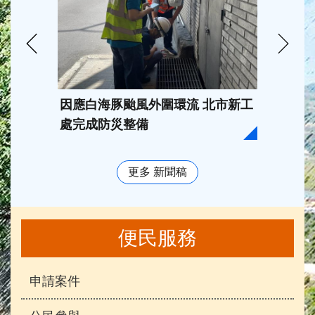
因應白海豚颱風外圍環流 北市新工
臺北市
處完成防災整備
202
獎， 
更多 新聞稿
便民服務
申請案件