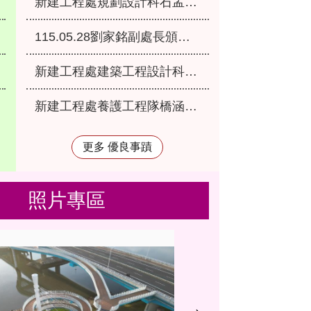
新建工程處規劃設計科石孟衢幫工程司當選本府115年優良爸媽員工
115.05.28劉家銘副處長頒發本處115年第1季服務績優人員
新建工程處建築工程設計科顏科長俊明榮獲本府115年模範公務人員
新建工程處養護工程隊橋涵分隊李應命技工獲選本府115年優秀工友
更多 優良事蹟
照片專區