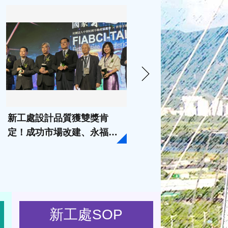
新工處設計品質獲雙獎肯
內湖路一段737巷路
定！成功市場改建、永福之
成 美食街輕鬆安全行
家重建榮獲「2026國家卓越
建設獎」
新工處SOP