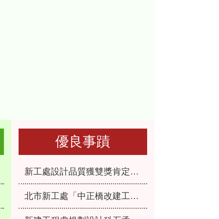
優良事蹟
新工處設計品質獲雙獎肯定！成功市場改建、永福之家重建榮獲「2026國家卓越建設獎」
北市新工處「中正橋改建工程」榮獲 中國工程師學會115年「工程優良獎」肯定