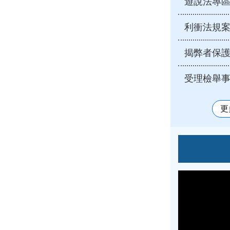
遊說法專
利衝法規
揭弊者保
受理檢舉
更