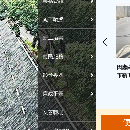
業務資訊
施工動態
新工臉書
便民服務
因應
影音專區
市新
廉政平臺
友善職場