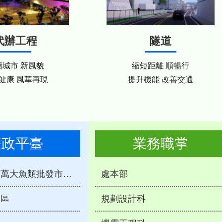
代辦工程
隧道
續城市 新風貌
縮短距離 順暢行
健康 風華再現
提升機能 改善交通
廉政平臺
業務職掌
第一果菜及萬大魚類批發市場改建工程
處本部
專區
規劃設計科