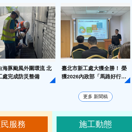
白海豚颱風外圍環流 北
臺北市新工處大獲全勝！ 榮
工處完成防災整備
獲2026內政部「馬路好行」7
項大獎， 師大路人本改造工
程奪特優
更多 新聞稿
便民服務
施工動態