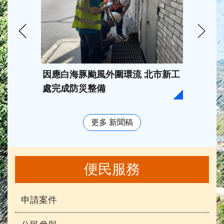
因應白海豚颱風外圍環流 北市新工
臺北市
處完成防災整備
202
獎， 
更多 新聞稿
便民服務
申請案件