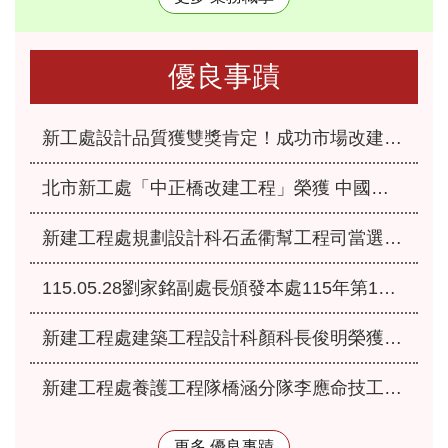
優良事蹟
新工處設計品質獲雙獎肯定！成功市場改建、永福之家重建榮獲「2026國家卓越建設獎」
北市新工處「中正橋改建工程」榮獲 中國工程師學會115年「工程優良獎」肯定
新建工程處規劃設計科石孟衢幫工程司當選本府115年優良爸媽員工
115.05.28劉家銘副處長頒發本處115年第1季服務績優人員
新建工程處建築工程設計科顏科長俊明榮獲本府115年模範公務人員
新建工程處養護工程隊橋涵分隊李應命技工獲選本府115年優秀工友
更多 優良事蹟