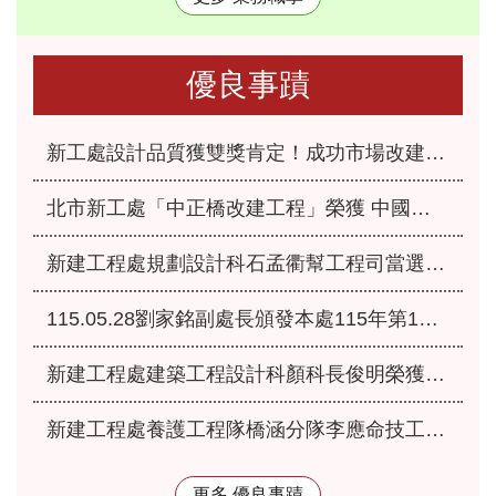
優良事蹟
新工處設計品質獲雙獎肯定！成功市場改建、永福之家重建榮獲「2026國家卓越建設獎」
北市新工處「中正橋改建工程」榮獲 中國工程師學會115年「工程優良獎」肯定
新建工程處規劃設計科石孟衢幫工程司當選本府115年優良爸媽員工
115.05.28劉家銘副處長頒發本處115年第1季服務績優人員
新建工程處建築工程設計科顏科長俊明榮獲本府115年模範公務人員
新建工程處養護工程隊橋涵分隊李應命技工獲選本府115年優秀工友
更多 優良事蹟