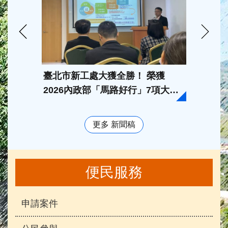
臺北市新工處大獲全勝！ 榮獲
新工處
2026內政部「馬路好行」7項大
市場改
獎， 師大路人本改造工程奪特優
「20
更多 新聞稿
便民服務
申請案件