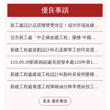
優良事蹟
新工處設計品質獲雙獎肯定！成功市場改建、永福之家重建榮獲「2026國家卓越建設獎」
北市新工處「中正橋改建工程」榮獲 中國工程師學會115年「工程優良獎」肯定
新建工程處規劃設計科石孟衢幫工程司當選本府115年優良爸媽員工
115.05.28劉家銘副處長頒發本處115年第1季服務績優人員
新建工程處建築工程設計科顏科長俊明榮獲本府115年模範公務人員
新建工程處養護工程隊橋涵分隊李應命技工獲選本府115年優秀工友
更多 優良事蹟