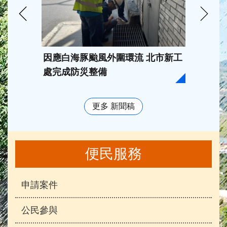
因應白海豚颱風外圍環流 北市新工
臺北市
處完成防災整備
202
獎， 
更多 新聞稿
便民服務
申請案件
公民參與