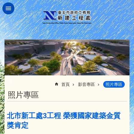
跳到主要內容區塊
:::
首頁
影音專區
照片專區
照片專區
北市新工處3工程 榮獲國家建築金質
獎肯定