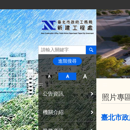
:::
跳到主要內容區塊
進階搜尋
:::
:::
公告資訊
照片專
機關介紹
臺北市政