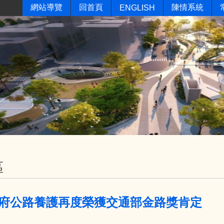
網站導覽
回首頁
陳情系統
ENGLISH
區
府公路養護再度榮獲交通部金路獎肯定