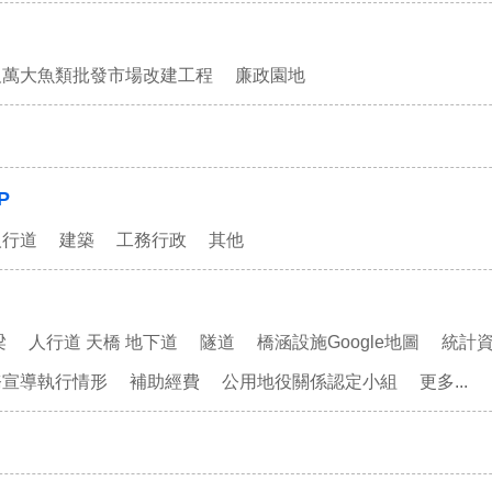
及萬大魚類批發市場改建工程
廉政園地
P
人行道
建築
工務行政
其他
梁
人行道 天橋 地下道
隧道
橋涵設施Google地圖
統計
務宣導執行情形
補助經費
公用地役關係認定小組
更多...